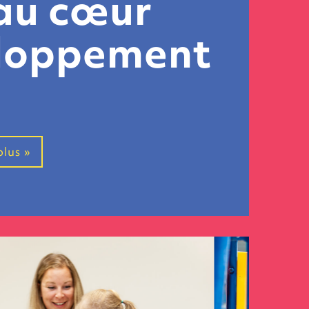
 au cœur
eloppement
plus »