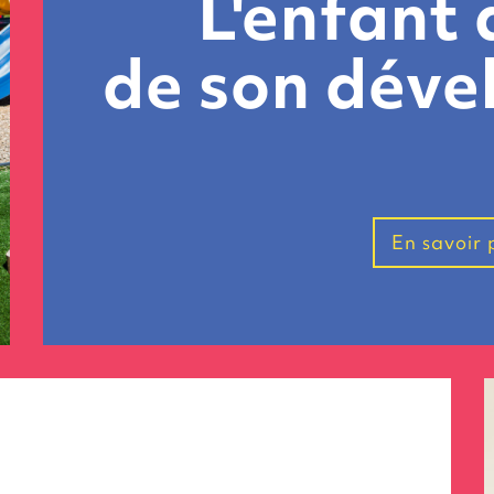
L'enfant
de son dév
En savoir 