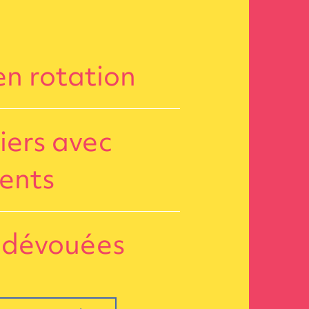
n rotation
liers avec
rents
 dévouées