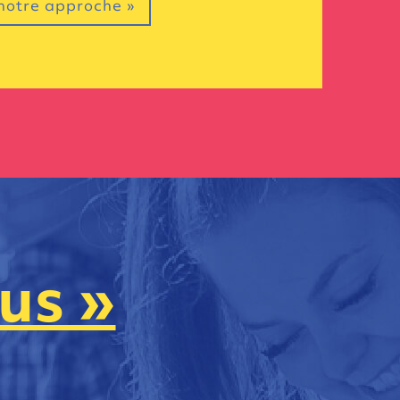
notre approche »
us »