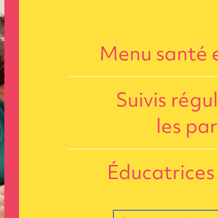
Menu santé e
Suivis régu
les pa
Éducatrices