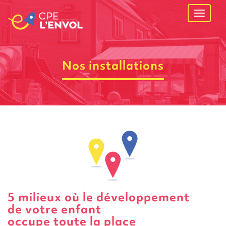
Ouvrir
navigati
Nos installations
5 milieux où le développement
de votre enfant
occupe toute la place